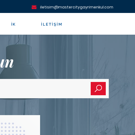
iletisim@mastercitygayrimenkul.com
İK
İLETIŞIM
un