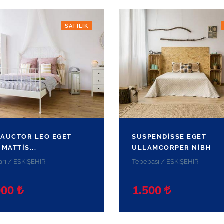
SATILIK
 AUCTOR LEO EGET
SUSPENDISSE EGET
MATTIS...
ULLAMCORPER NIBH
rı / ESKİŞEHİR
Tepebaşı / ESKİŞEHİR
000
1.500