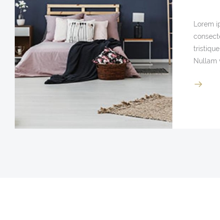
Lorem i
consecte
tristique
Nullam v