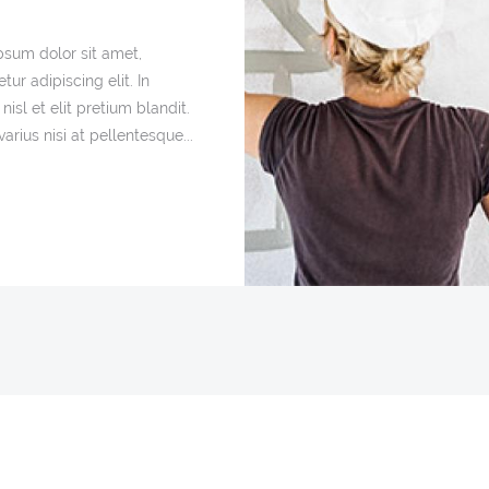
psum dolor sit amet,
tur adipiscing elit. In
 nisl et elit pretium blandit.
arius nisi at pellentesque...