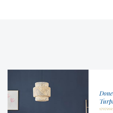
Done
Turpi
17.07.202