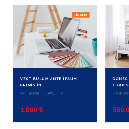
KIRALIK
VESTIBULUM ANTE IPSUM
DONEC
PRIMIS IN...
TURPIS 
Odunpazarı / ESKİŞEHİR
Odunpaza
1.800
500.