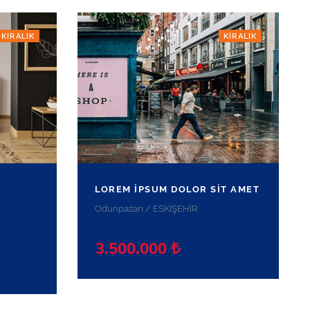
KIRALIK
KIRALIK
LOREM IPSUM DOLOR SIT AMET
Odunpazarı / ESKİŞEHİR
3.500.000