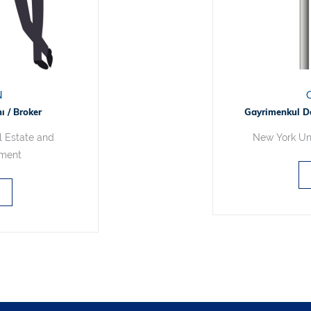
N
 / Broker
Gayrimenkul Da
l Estate and
New York Univ
ement